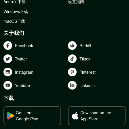
Android下载
设置指南
Windows下载
macOS下载
关于我们
Facebook
Reddit
Twitter
Tiktok
Instagram
Pinterest
Youtube
Linkedln
下载
Get it on
Download on the
Google Play
App Store